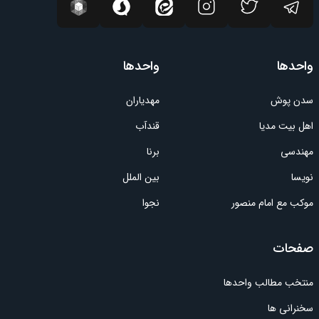
واحدها
واحدها
سدن پوش
مهدیاران
اهل بیت مدیا
قندآب
مهندسی
برنا
نویسا
بین الملل
موکب مع امام منصور
نجوا
صفحات
منتخب مطالب واحدها
سخنرانی ها