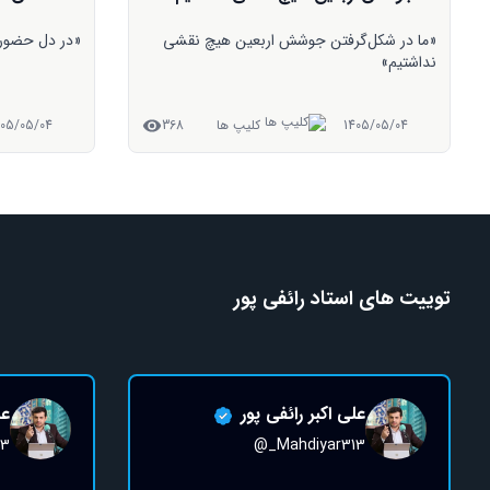
«در دل حضور داعش، اربعین جوشید»
«معجزه‌ای که
داده »
1405/05/04
کلیپ ها
374
405/05/04
توییت های استاد رائفی پور
علی اکبر رائفی پور
عل
13
@_Mahdiyar313