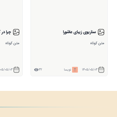
چرا در کربلا علی‌ها را ویژه زدند؟
اگر از 
متن کوتاه
عکس‌نویس
1405/05/03
نویسا
113
405/05/03