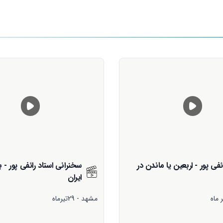
 استاد رائفی پور - بازدارنگی
#تحلیل_صوتی بسیار مهم استاد
در رابطه با حملات اخیر آمریکا
مختلف کشور
ـ جنگ را از زدن یک دکل مخابراتی 
شروع کردند و حالا هر روز گستره آن 
می‌دهند. ـ برنامه دشمن قورباغه‌پز ک