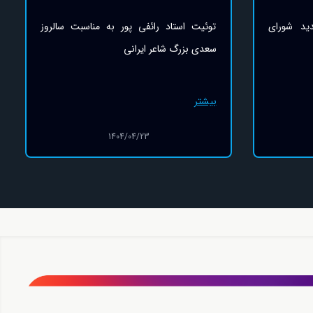
بت سالروز
توئیت استاد رائفی پور درمورد عملکرد دولت
در تحریک گسل های قومیتی
بیشتر
1404/04/21