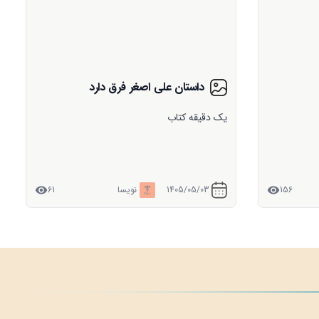
دائم الزائر
متن کوتاه
61
1405/05/03
نویسا
62