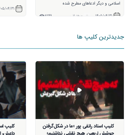
1405/04/31
سخنرانی
6755
405/04/29
جدیدترین کلیپ ها
کلیپ استاد رائفی پور «در دل حضور
داعش، اربعین جوشید»
این چهل‌