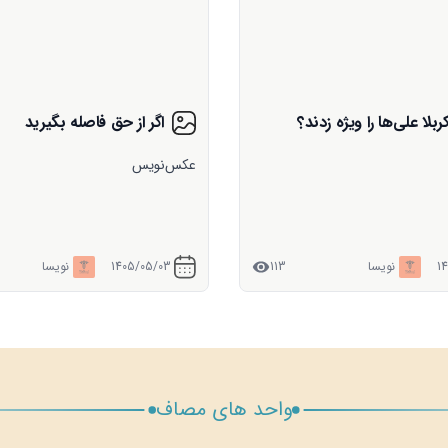
حق فاصله بگیرید
داستان علی اصغر فرق دارد
یک دقیقه کتاب
1
نویسا
156
1405/05/03
نویسا
واحد های مصاف