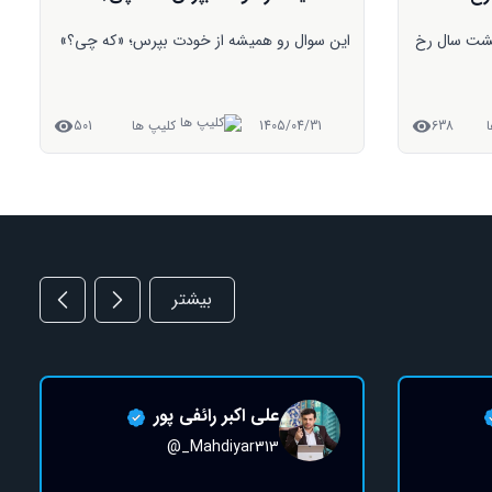
؛ «که چی؟»
🔸 اگه فکر کردید ما با حمله اعراب مسلمون شدیم
سخت در اشتباهید. 🔸 ما اگه قرار بود به ضرب
شمشیر دین عوض میکردیم نباید شیعه می‌شدیم.
🔸 ما از امیرالمؤمنین خوشمون اومد.
501
1405/04/31
کلیپ ها
520
بیشتر
علی اکبر رائفی پور
@_Mahdiyar313