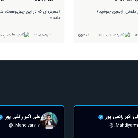
 در این چهل‌وهفت‌، هشت سال رخ
این سوال رو همیشه از خودت بپرس
1
کلیپ ها
638
1405/04/31
کلیپ ها
ی اکبر رائفی پور
علی اکبر رائفی پور
@_Mahdiyar313
@_Mahdiyar3