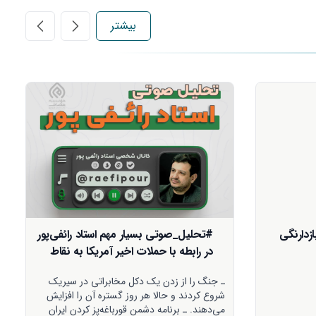
بیشتر
 رائفی‌پور
سخنرانی استاد رائفی‌‌‌‌‌‌پور «شطرنج
 به نقاط
اقتصاد و انرژی»
در سیریک
● راهبردها و تاکتیک‌های دشمن ● موازنه قدرت و
را افزایش
نبرد میدانی ● الزامات داخلی و حکمرانی تهران -
ردن ایران
فلکه اول تهرانپارس 25 تیر 1405